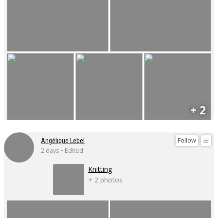
+ 2
Follow
Angélique Lebel
2 days • Edited
Knitting
+ 2 photos