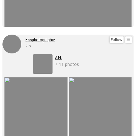
Follow
Kssphotographie
2 h
AN.
+ 11 photos