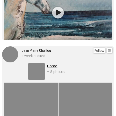
Follow
Jean Pierre Chaillou
1 week • Edited
Home
+ 8 photos