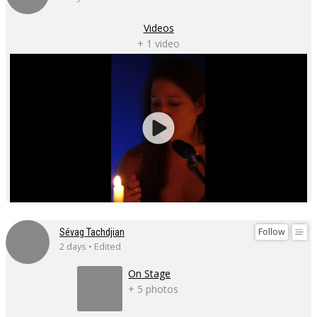
Videos
+ 1 video
Follow
Sévag Tachdjian
2 days • Edited
On Stage
+ 5 photos