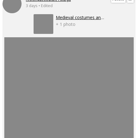
3 days • Edited
Medieval costumes and corsets
+ 1 photo