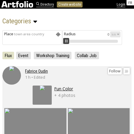
FR
Directory
Create website
Login
Categories 
Place
Radius
town area country
0
Flux
Event
Workshop Training
Collab Job
Follow
Fabrice Oudin
1 h • Edited
Fun Color
+ 4 photos