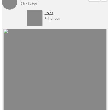
2 h • Edited
Polas
+ 1 photo