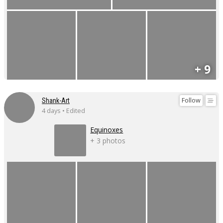
+ 9
Follow
Shank-Art
4 days • Edited
Equinoxes
+ 3 photos