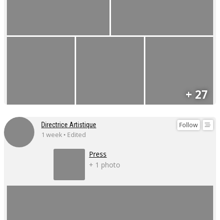
+ 27
Follow
Directrice Artistique
1 week • Edited
Press
+ 1 photo