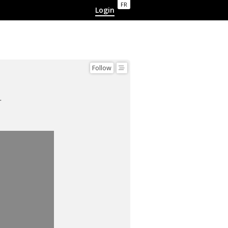
FR
Login
Follow
nnocence