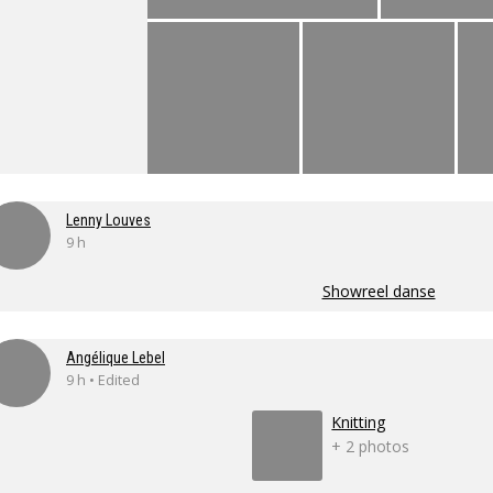
Lenny Louves
9 h
Showreel danse
Angélique Lebel
9 h • Edited
Knitting
+ 2 photos