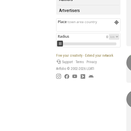
Artvertisers
Place
town area country
Radius
0
Free your creativity - Extend your network
Support
·
Terms
·
Privacy
Artfolio © 2002-2026
LEATI