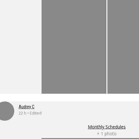
Audrey C
22 h • Edited
Monthly Schedules
+ 1 photo