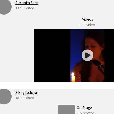
Alexandra Scott
13 h • Edited
Videos
+ 1 video
Sévag Tachdjian
18 h • Edited
On Stage
+ 5 photos