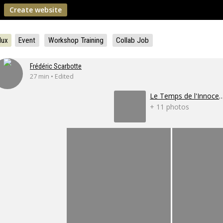
Create website
lux
Event
Workshop Training
Collab Job
Frédéric Scarbotte
27 min • Edited
Le Temps de l'I
+ 11 photos