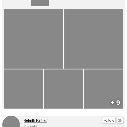
+ 9
Follow
Rebirth Haïtien
2 weeks