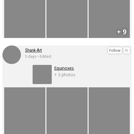
+ 9
Follow
Shank-Art
5 days • Edited
Equinoxes
+ 3 photos