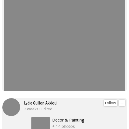
Follow
Lydie Guillon Akkioui
2 weeks • Edited
Decor & Painting
+ 14 photos