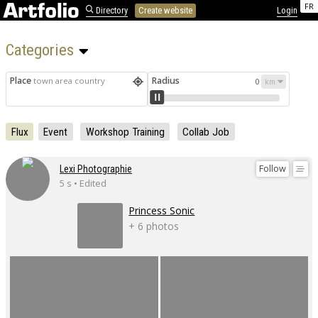
FR
Directory
Create website
Login
Categories 
Place
Radius
town area country
0
Flux
Event
Workshop Training
Collab Job
Follow
Lexi Photographie
5 s • Edited
Princess Sonic
+ 6 photos