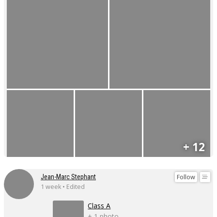
+ 12
Follow
Jean-Marc Stephant
1 week • Edited
Class A
+ 1 photo