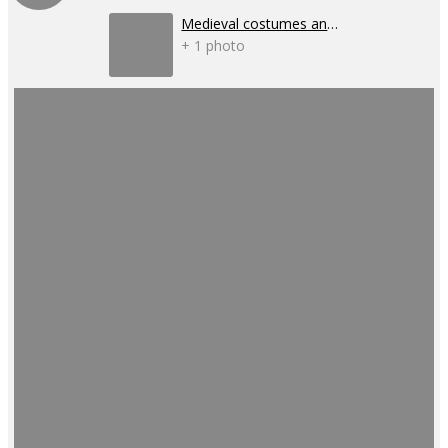
Medieval costumes and corsets
+ 1 photo