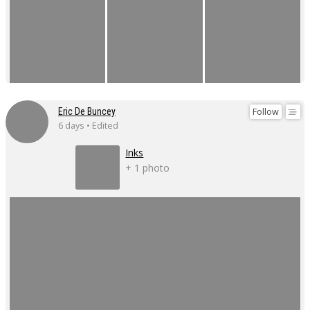
Follow
Eric De Buncey
6 days • Edited
Inks
+ 1 photo