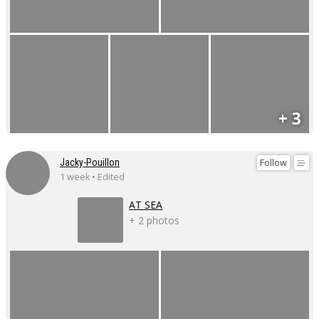
+ 3
Follow
Jacky-Pouillon
1 week • Edited
AT SEA
+ 2 photos