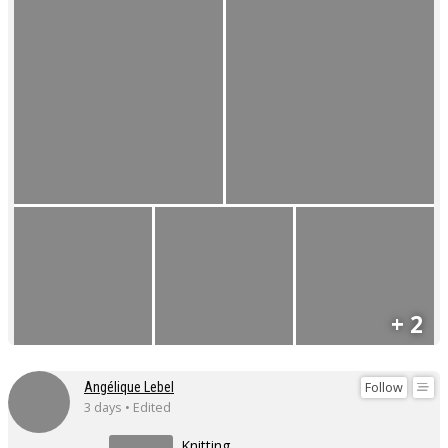
+ 2
Follow
Angélique Lebel
3 days • Edited
Knitting