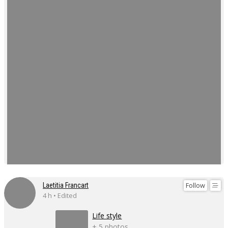
Follow
Laetitia Francart
4 h • Edited
Life style
+ 5 photos