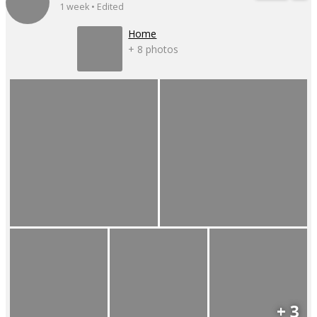
1 week • Edited
Home
+ 8 photos
+ 3