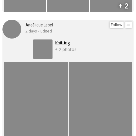
+ 2
Follow
Angélique Lebel
2 days • Edited
Knitting
+ 2 photos