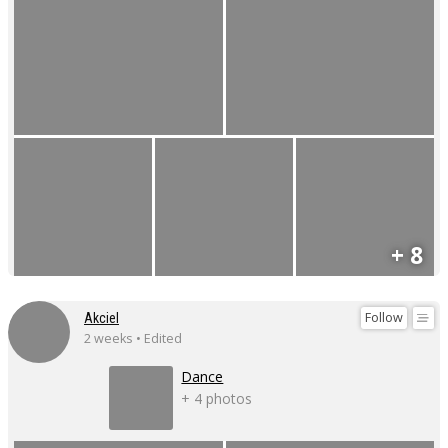
+ 8
Follow
Akciel
2 weeks • Edited
Dance
+ 4 photos