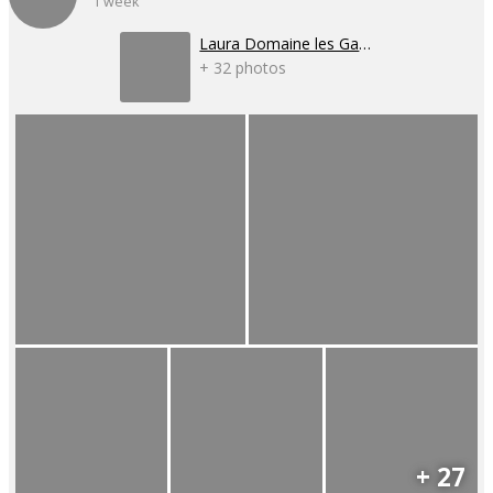
1 week
Laura Domaine les Gaillardoux
+ 32 photos
+ 27