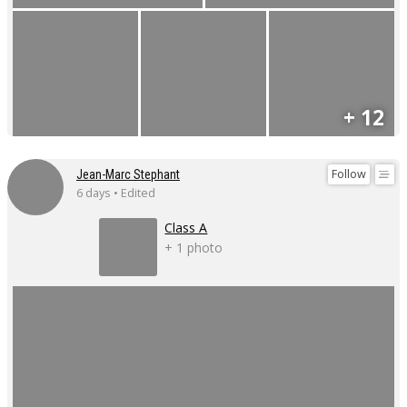
+ 12
Follow
Jean-Marc Stephant
6 days • Edited
Class A
+ 1 photo