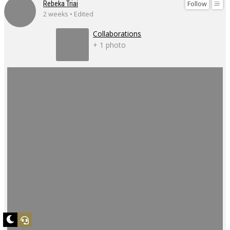
Follow
Rebeka Triai
2 weeks • Edited
Collaborations
+ 1 photo