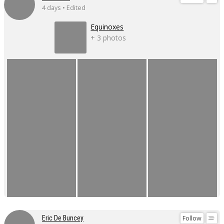
4 days • Edited
Equinoxes
+ 3 photos
Follow
Eric De Buncey