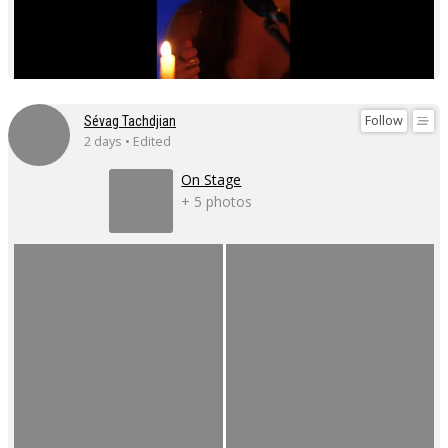
Follow
Sévag Tachdjian
2 days • Edited
On Stage
+ 5 photos