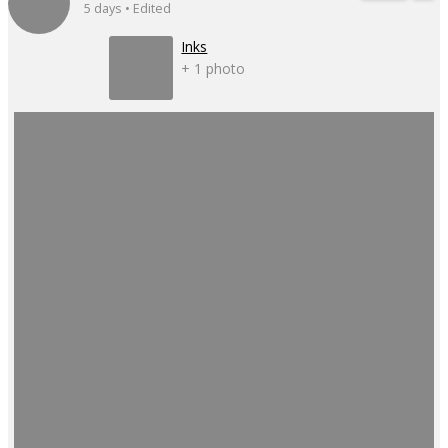
5 days • Edited
Inks
+ 1 photo