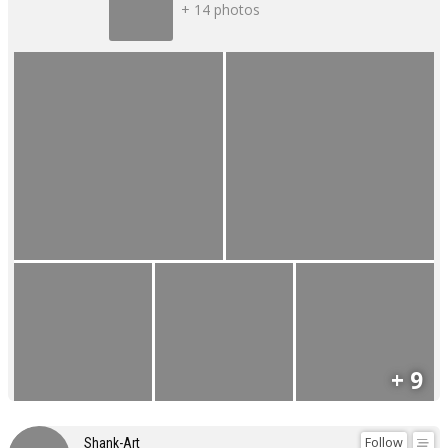
+ 14 photos
+ 9
Follow
Shank-Art