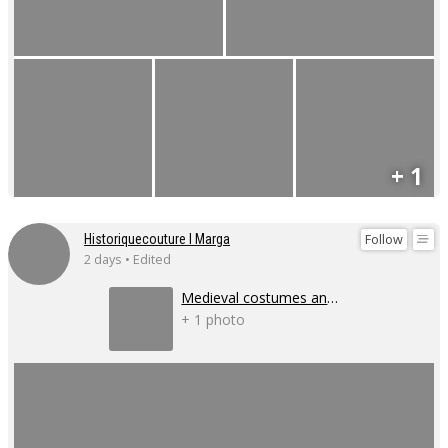
+ 1
Follow
Historiquecouture I Marga
2 days • Edited
Medieval costumes and corsets
+ 1 photo