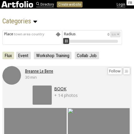
FR
Directory
Create website
Login
Categories 
Place
Radius
town area country
0
Flux
Event
Workshop Training
Collab Job
Follow
Breanne Le Berre
30 min
BOOK
+ 14 photos