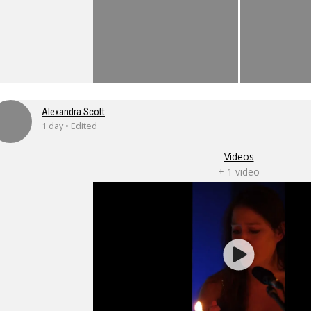
Alexandra Scott
1 day • Edited
Videos
+ 1 video