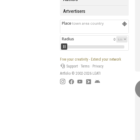
Artvertisers
Place
town area country
Radius
0
Free your creativity - Extend your network
Support
·
Terms
·
Privacy
Artfolio © 2002-2026
LEATI