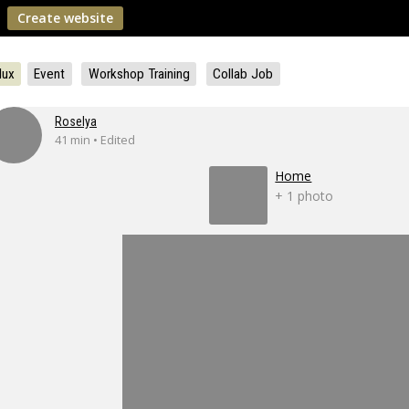
Create website
lux
Event
Workshop Training
Collab Job
Roselya
41 min • Edited
Home
+ 1 photo