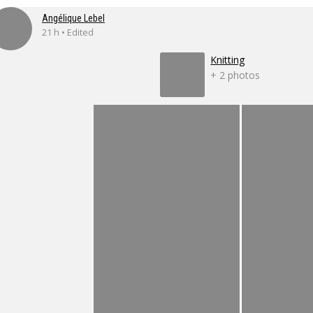
Angélique Lebel
21 h • Edited
Knitting
+ 2 photos