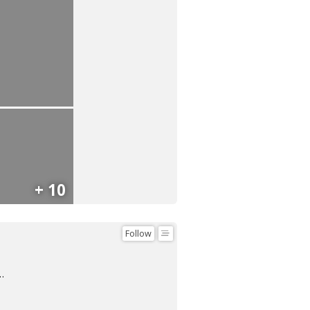
+ 10
Follow
ful the Earth Is