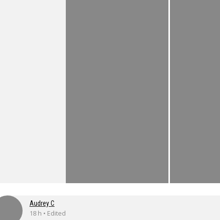
Audrey C
18 h • Edited