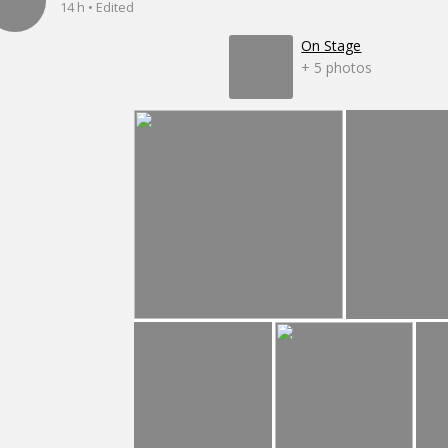
14 h • Edited
On Stage
+ 5 photos