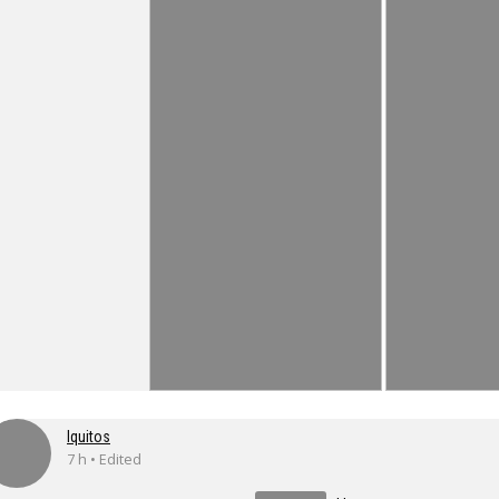
Iquitos
7 h • Edited