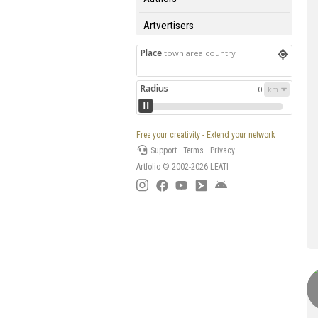
Artvertisers
Place
town area country
Radius
0
Free your creativity - Extend your network
Support
·
Terms
·
Privacy
Artfolio © 2002-2026
LEATI