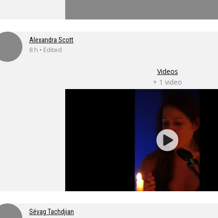
Alexandra Scott
8 h • Edited
Videos
+ 1 video
Sévag Tachdjian