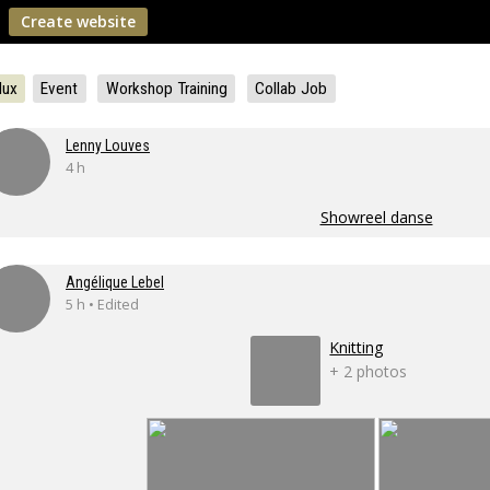
Create website
lux
Event
Workshop Training
Collab Job
Lenny Louves
4 h
Showreel danse
Angélique Lebel
5 h • Edited
Knitting
+ 2 photos