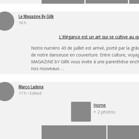
Le Magazine By Gillk
16 h
L'élégance est un art qui se cultive au q
Notre numéro 43 de juillet est arrivé, porté par la grâ
de notre danseuse en couverture. Entre culture, voya
MAGAZiNE bY GillK vous invite à une parenthèse enc
nos nouveaux …
Marco Ladeira
17 h • Edited
Home
+ 2 photos