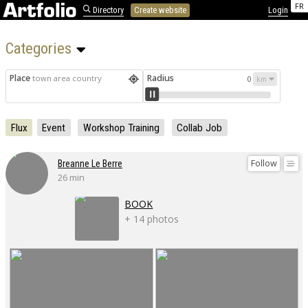
FR
Directory
Create website
Login
Categories 
Place
Radius
town area country
0
Flux
Event
Workshop Training
Collab Job
Follow
Breanne Le Berre
26 min
BOOK
+ 14 photos