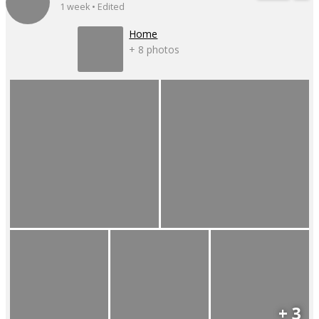
1 week • Edited
Home
+ 8 photos
+ 3