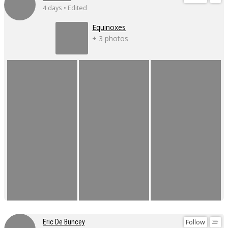
4 days • Edited
Equinoxes
+ 3 photos
Follow
Eric De Buncey