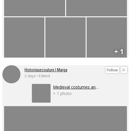
+ 1
Follow
Historiquecouture I Marga
2 days • Edited
Medieval costumes and corsets
+ 1 photo