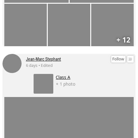
+ 12
Follow
Jean-Marc Stephant
6 days • Edited
Class A
+ 1 photo