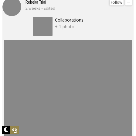
Follow
Rebeka Triai
2 weeks • Edited
Collaborations
+ 1 photo