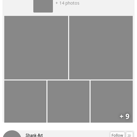
+ 14 photos
+ 9
Follow
Shank-Art