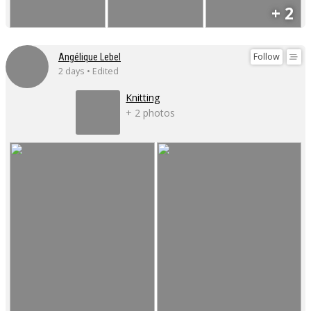
+ 2
Follow
Angélique Lebel
2 days • Edited
Knitting
+ 2 photos