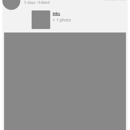
5 days • Edited
Inks
+ 1 photo