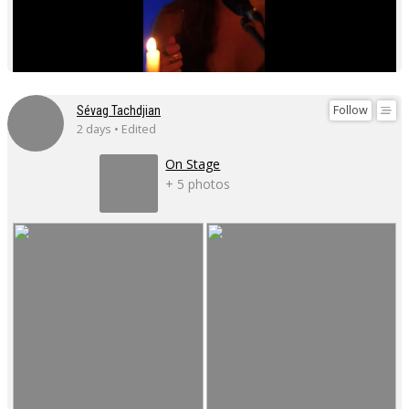
Follow
Sévag Tachdjian
2 days • Edited
On Stage
+ 5 photos