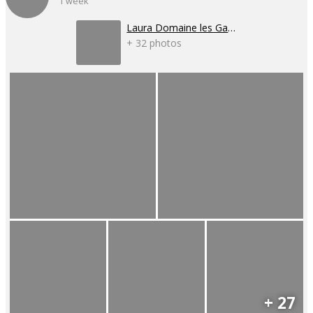
1 week
Laura Domaine les Gaillardoux
+ 32 photos
+ 27