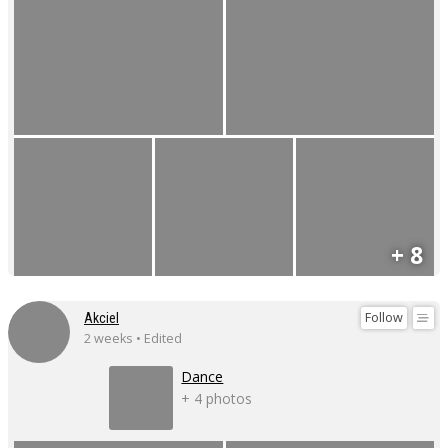
+ 8
Follow
Akciel
2 weeks • Edited
Dance
+ 4 photos