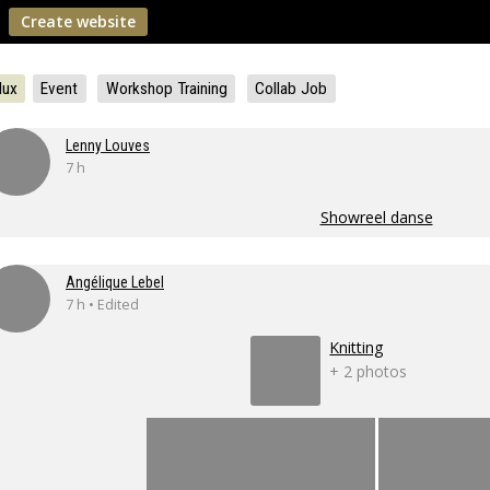
Create website
lux
Event
Workshop Training
Collab Job
Lenny Louves
7 h
Showreel danse
Angélique Lebel
7 h • Edited
Knitting
+ 2 photos