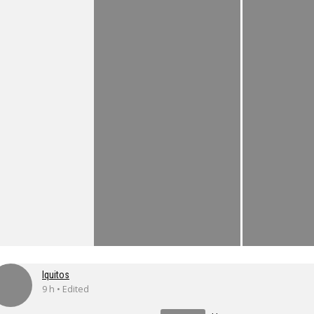
Iquitos
9 h • Edited