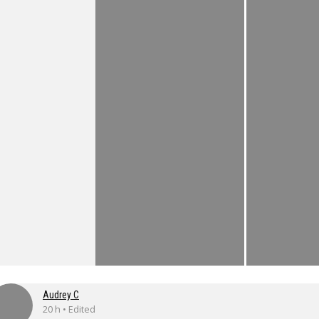
Audrey C
20 h • Edited