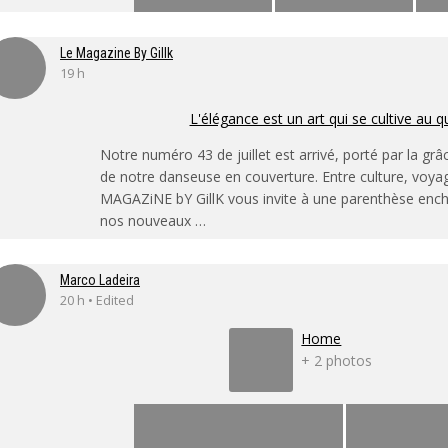
Le Magazine By Gillk
19 h
L'élégance est un art qui se cultive au q
Notre numéro 43 de juillet est arrivé, porté par la grâ
de notre danseuse en couverture. Entre culture, voya
MAGAZiNE bY GillK vous invite à une parenthèse enc
nos nouveaux …
Marco Ladeira
20 h • Edited
Home
+ 2 photos