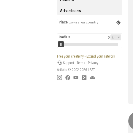
Artvertisers
Place
town area country
Radius
0
Free your creativity - Extend your network
Support
·
Terms
·
Privacy
Artfolio © 2002-2026
LEATI