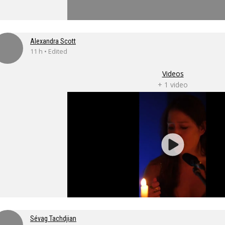
Alexandra Scott
11 h • Edited
Videos
+ 1 video
Sévag Tachdjian