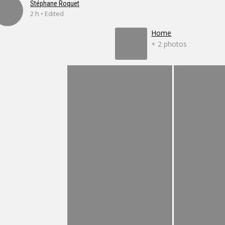
Stéphane Roquet
2 h • Edited
Home
+ 2 photos