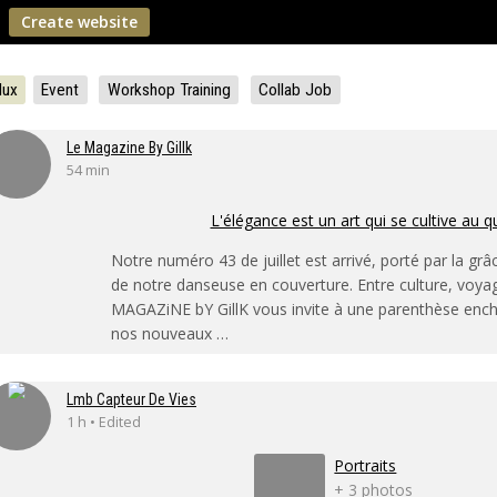
Create website
lux
Event
Workshop Training
Collab Job
Le Magazine By Gillk
54 min
L'élégance est un art qui se cultive au q
Notre numéro 43 de juillet est arrivé, porté par la grâ
de notre danseuse en couverture. Entre culture, voya
MAGAZiNE bY GillK vous invite à une parenthèse enc
nos nouveaux …
Lmb Capteur De Vies
1 h • Edited
Portraits
+ 3 photos