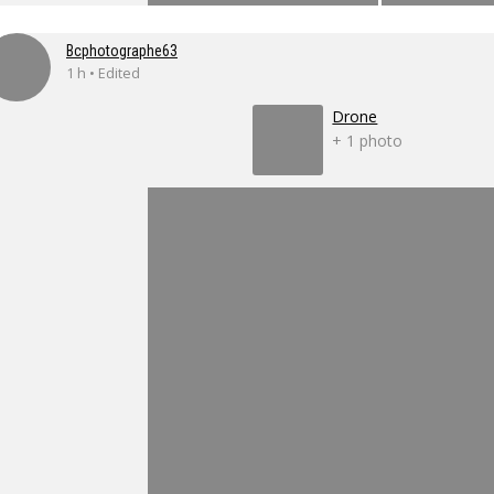
Bcphotographe63
1 h • Edited
Drone
+ 1 photo