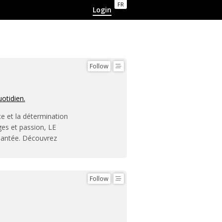
FR
Login
Follow
uotidien.
ce et la détermination
ges et passion, LE
hantée. Découvrez
Follow