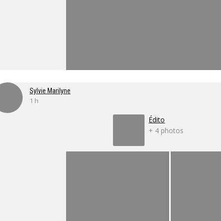
Sylvie Marilyne
1 h
Édito
+ 4 photos