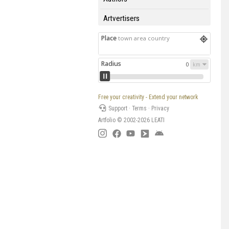
Artvertisers
Place
town area country
Radius
0
Free your creativity - Extend your network
Support
·
Terms
·
Privacy
Artfolio © 2002-2026
LEATI