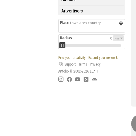
Artvertisers
Place
town area country
Radius
0
Free your creativity - Extend your network
Support
·
Terms
·
Privacy
Artfolio © 2002-2026
LEATI