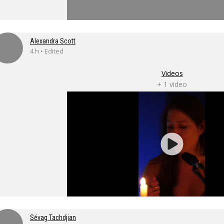
Alexandra Scott
4 h • Edited
Videos
+ 1 video
Sévag Tachdjian