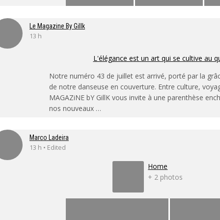
Le Magazine By Gillk
13 h
L'élégance est un art qui se cultive au q
Notre numéro 43 de juillet est arrivé, porté par la grâ
de notre danseuse en couverture. Entre culture, voya
MAGAZiNE bY GillK vous invite à une parenthèse enc
nos nouveaux …
Marco Ladeira
13 h • Edited
Home
+ 2 photos