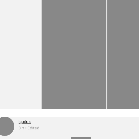
Iquitos
3 h • Edited