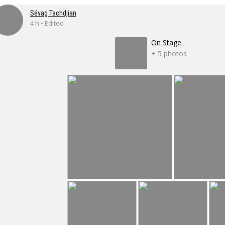
Sévag Tachdjian
4 h • Edited
On Stage
+ 5 photos