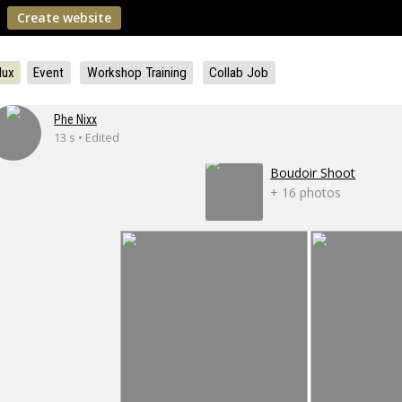
Create website
lux
Event
Workshop Training
Collab Job
Phe Nixx
13 s • Edited
Boudoir Shoot
+ 16 photos