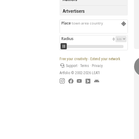
Artvertisers
Place
town area country
Radius
0
Free your creativity - Extend your network
Support
·
Terms
·
Privacy
Artfolio © 2002-2026
LEATI