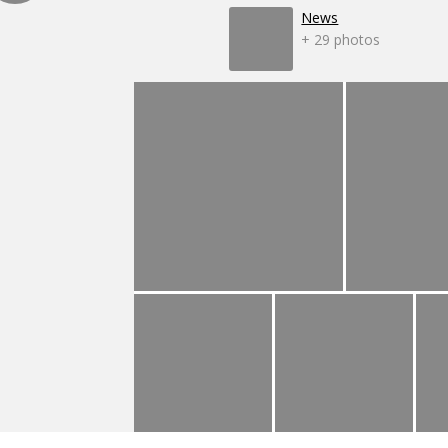
News
+ 29 photos