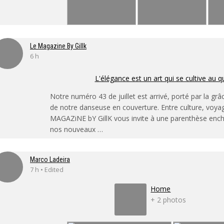
Le Magazine By Gillk
6 h
L'élégance est un art qui se cultive au q
Notre numéro 43 de juillet est arrivé, porté par la grâ
de notre danseuse en couverture. Entre culture, voya
MAGAZiNE bY GillK vous invite à une parenthèse enc
nos nouveaux …
Marco Ladeira
7 h • Edited
Home
+ 2 photos