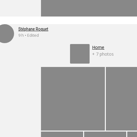
Stéphane Roquet
9 h • Edited
Home
+ 7 photos