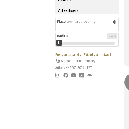
Artvertisers
Place
town area country
Radius
0
Free your creativity - Extend your network
Support
·
Terms
·
Privacy
Artfolio © 2002-2026
LEATI