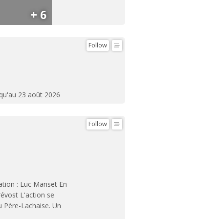
+ 6
Follow
squ'au 23 août 2026
Follow
sation : Luc Manset En
évost L'action se
du Père-Lachaise. Un