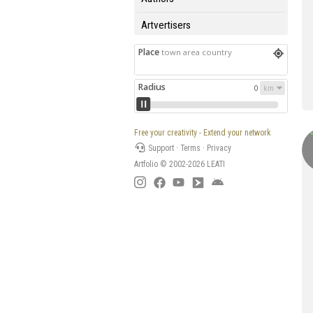
Artvertisers
Place
town area country
Radius
0
Free your creativity - Extend your network
Support
·
Terms
·
Privacy
Artfolio © 2002-2026
LEATI