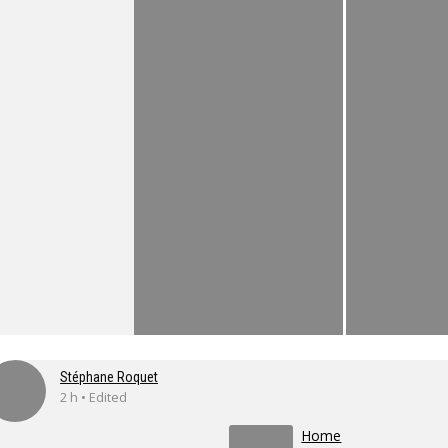
Stéphane Roquet
2 h • Edited
Home