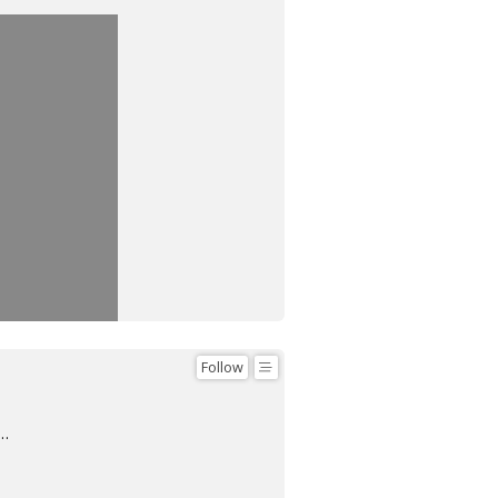
Follow
RE(S) REALISATION(S)