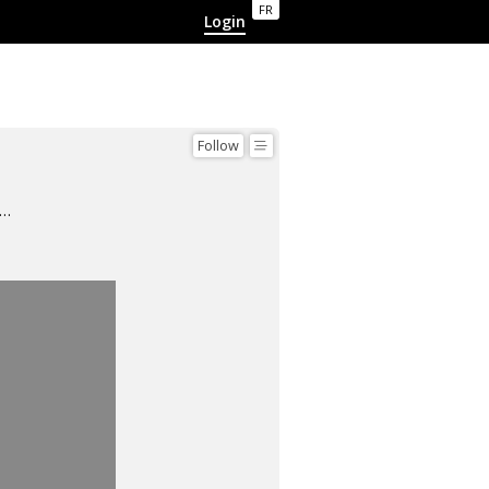
FR
Login
Follow
hooting Bordeaux By day