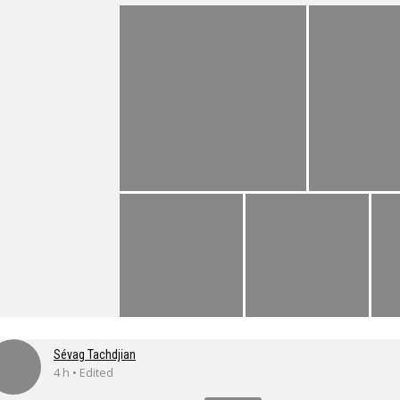
Sévag Tachdjian
4 h • Edited