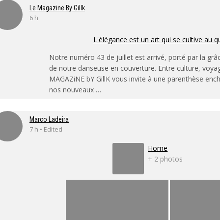
Le Magazine By Gillk
6 h
L'élégance est un art qui se cultive au q
Notre numéro 43 de juillet est arrivé, porté par la grâ
de notre danseuse en couverture. Entre culture, voya
MAGAZiNE bY GillK vous invite à une parenthèse enc
nos nouveaux …
Marco Ladeira
7 h • Edited
Home
+ 2 photos