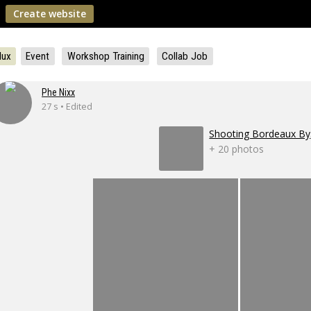
Create website
lux
Event
Workshop Training
Collab Job
Phe Nixx
27 s • Edited
S
+ 20 photos