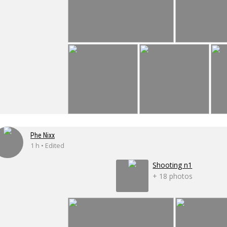
Phe Nixx
1 h • Edited
Shooting n1
+ 18 photos