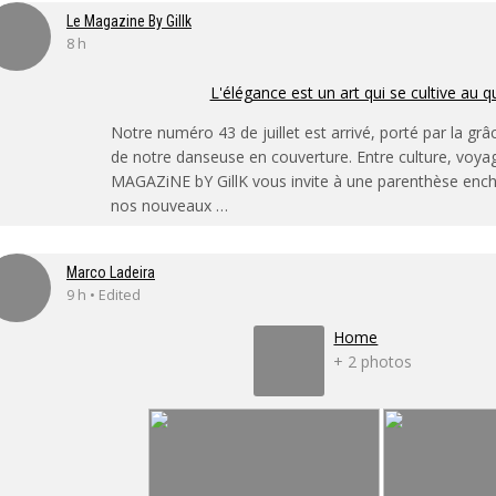
Le Magazine By Gillk
8 h
L'élégance est un art qui se cultive au q
Notre numéro 43 de juillet est arrivé, porté par la grâ
de notre danseuse en couverture. Entre culture, voya
MAGAZiNE bY GillK vous invite à une parenthèse enc
nos nouveaux …
Marco Ladeira
9 h • Edited
Home
+ 2 photos