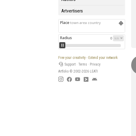
Artvertisers
Place
town area country
Radius
0
Free your creativity - Extend your network
Support
·
Terms
·
Privacy
Artfolio © 2002-2026
LEATI