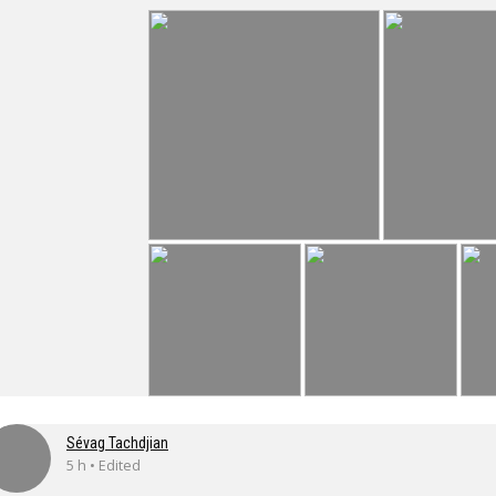
Sévag Tachdjian
5 h • Edited