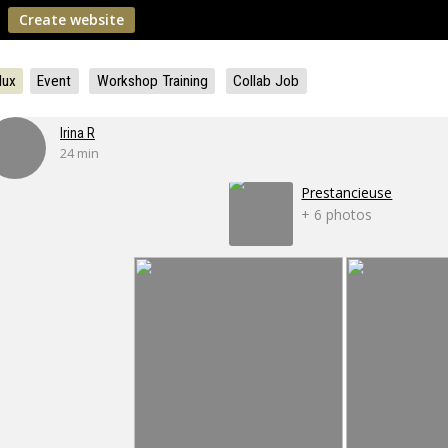
Create website
lux
Event
Workshop Training
Collab Job
Irina R
24 min
Prestancieuse
+ 6 photos